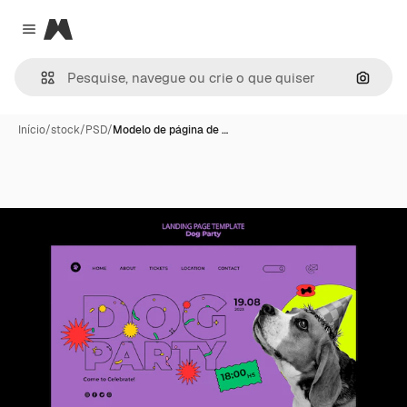
Magnific
Close menu
Pesqui
Início
/
stock
/
PSD
/
Modelo de página de …