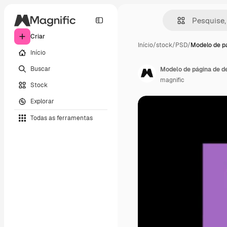
Criar
Início
/
stock
/
PSD
/
Modelo de p
Início
Buscar
Modelo de página de de
magnific
Stock
Explorar
Todas as ferramentas