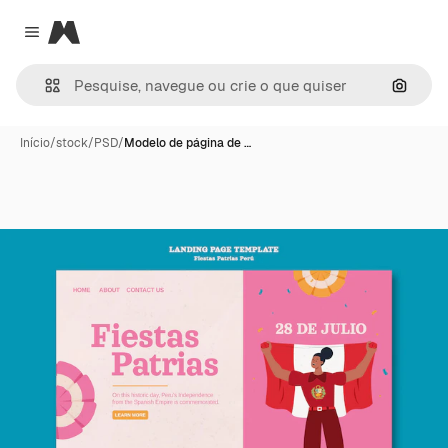
Magnific
Close menu
Pesqui
Início
/
stock
/
PSD
/
Modelo de página de …