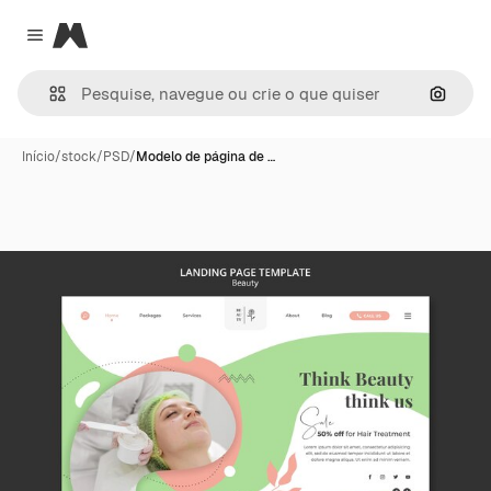
Magnific
Close menu
Pesqui
Início
/
stock
/
PSD
/
Modelo de página de …