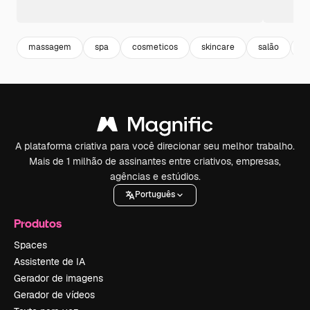
massagem
spa
cosmeticos
skincare
salão
t
A plataforma criativa para você direcionar seu melhor trabalho.
Mais de 1 milhão de assinantes entre criativos, empresas,
agências e estúdios.
Português
Produtos
Spaces
Assistente de IA
Gerador de imagens
Gerador de vídeos