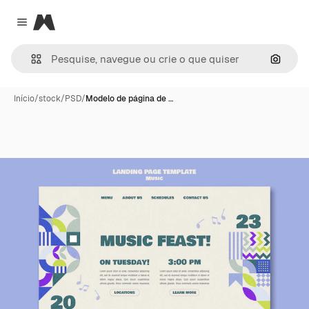
Magnific
Close menu
Pesqui
Início
/
stock
/
PSD
/
Modelo de página de …