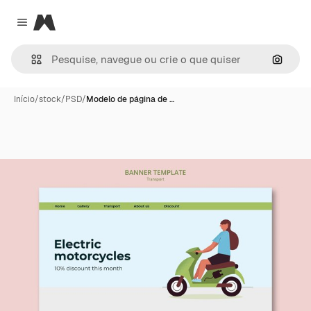
Magnific
Close menu
Pesqui
Início
/
stock
/
PSD
/
Modelo de página de …