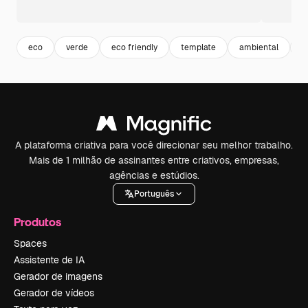
eco
verde
eco friendly
template
ambiental
t
A plataforma criativa para você direcionar seu melhor trabalho.
Mais de 1 milhão de assinantes entre criativos, empresas,
agências e estúdios.
Português
Produtos
Spaces
Assistente de IA
Gerador de imagens
Gerador de vídeos