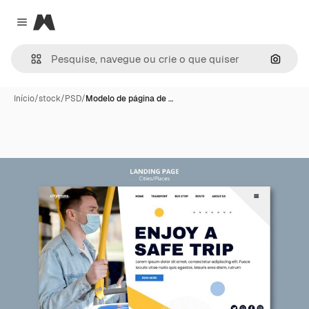
Magnific
Close menu
Pesqui
Início
/
stock
/
PSD
/
Modelo de página de …