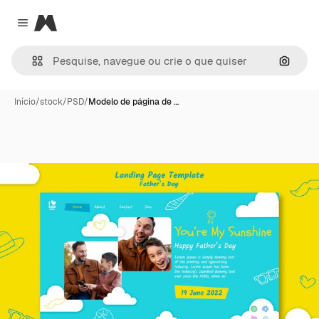
Magnific
Close menu
Pesqui
Início
/
stock
/
PSD
/
Modelo de página de …