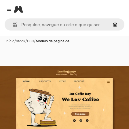
Magnific
Close menu
Pesqui
Início
/
stock
/
PSD
/
Modelo de página de …