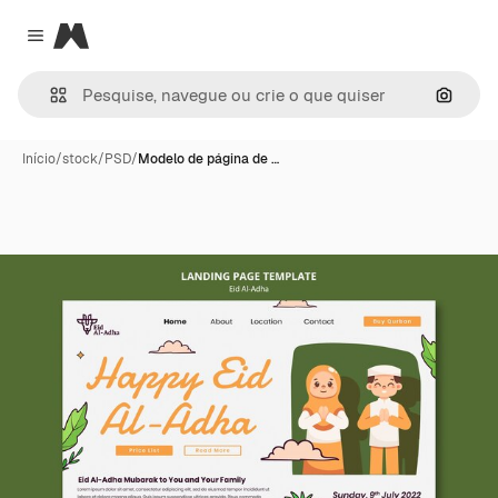
Magnific
Close menu
Pesqui
Início
/
stock
/
PSD
/
Modelo de página de …