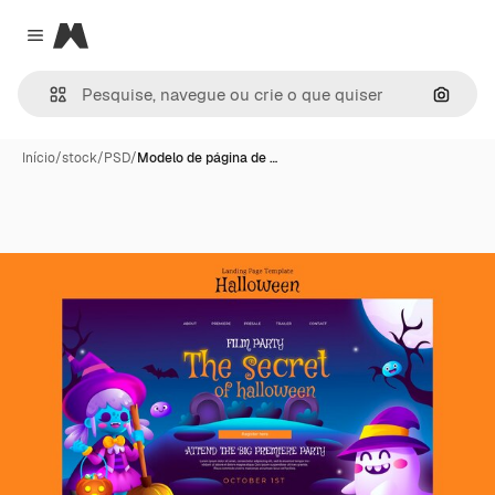
Magnific
Close menu
Pesqui
Início
/
stock
/
PSD
/
Modelo de página de …