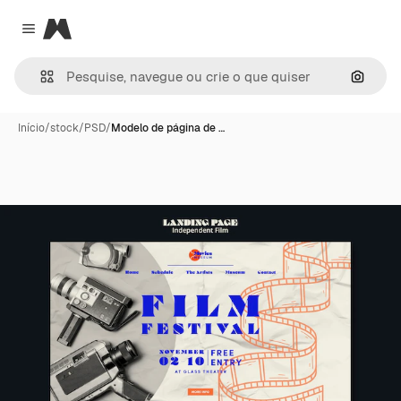
Magnific
Close menu
Pesqui
Início
/
stock
/
PSD
/
Modelo de página de …