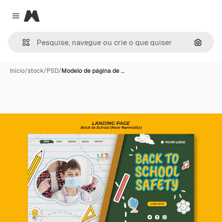
Magnific
Close menu
Pesqui
Início
/
stock
/
PSD
/
Modelo de página de …