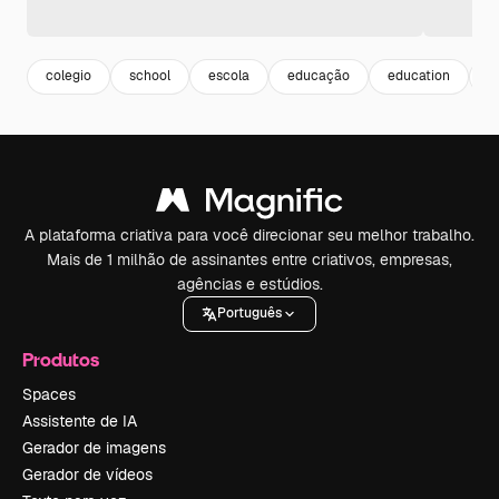
colegio
school
escola
educação
education
u
A plataforma criativa para você direcionar seu melhor trabalho.
Mais de 1 milhão de assinantes entre criativos, empresas,
agências e estúdios.
Português
Produtos
Spaces
Assistente de IA
Gerador de imagens
Gerador de vídeos