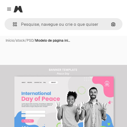
Magnific
Close menu
Pesqui
Início
/
stock
/
PSD
/
Modelo de página ini…