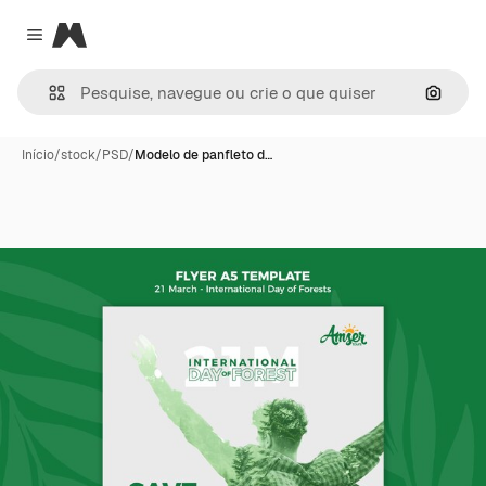
Magnific
Close menu
Pesqui
Início
/
stock
/
PSD
/
Modelo de panfleto d…