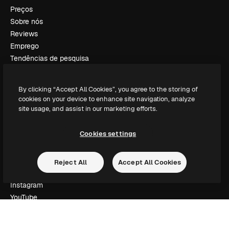
Preços
Sobre nós
Reviews
Emprego
Tendências de pesquisa
Blog
Eventos
By clicking “Accept All Cookies”, you agree to the storing of
Slidesgo
cookies on your device to enhance site navigation, analyze
Vender conteúdo
site usage, and assist in our marketing efforts.
Sala de imprensa
Procurando por magnific.ai?
Cookies settings
Siga-nos
Reject All
Accept All Cookies
Suporte ao cliente
Instagram
YouTube
LinkedIn
TikTok