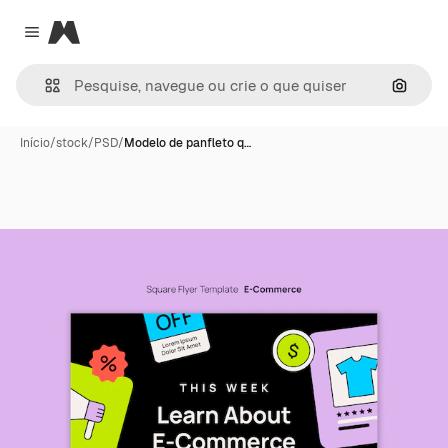
Magnific
Close menu
Pesqui
Início
/
stock
/
PSD
/
Modelo de panfleto q…