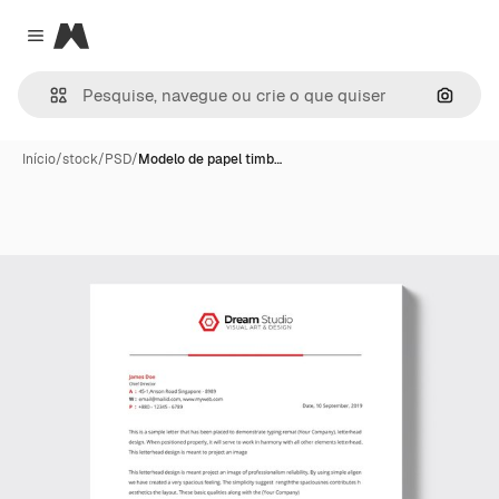
Magnific
Close menu
Pesqui
Início
/
stock
/
PSD
/
Modelo de papel timb…