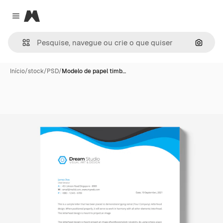
Magnific
Close menu
Pesqui
Início
/
stock
/
PSD
/
Modelo de papel timb…