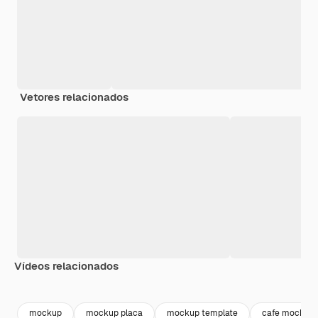
Vetores relacionados
Vídeos relacionados
Premium
Premium
Premium
Premium
mockup
mockup placa
mockup template
cafe mockup