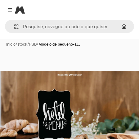
Magnific
Close menu
Pesqui
Início
/
stock
/
PSD
/
Modelo de pequeno-al…