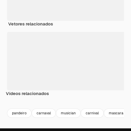
Vetores relacionados
Vídeos relacionados
Premium
Premium
Premium
Premium
pandeiro
carnaval
musician
carnival
mascara