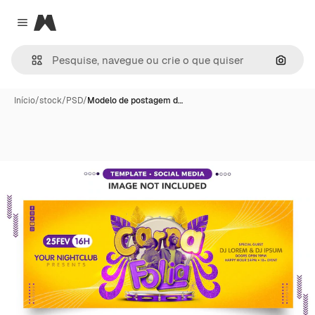
Magnific
Close menu
Pesqui
Início
/
stock
/
PSD
/
Modelo de postagem d…