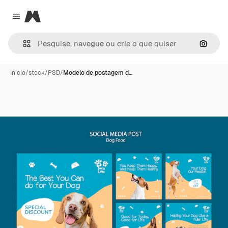
Magnific
Close menu
Pesqui
Início
/
stock
/
PSD
/
Modelo de postagem d…