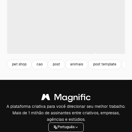
pet shop
cao
post
animais
post template
hor
A plataforma criativa para você direcionar seu melhor trabalho.
Mais de 1 milhão de assinantes entre criativos, empresas,
agências e estúdios.
Português