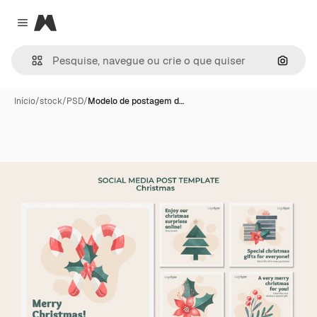
Magnific
Close menu
Pesqui
Início
/
stock
/
PSD
/
Modelo de postagem d…