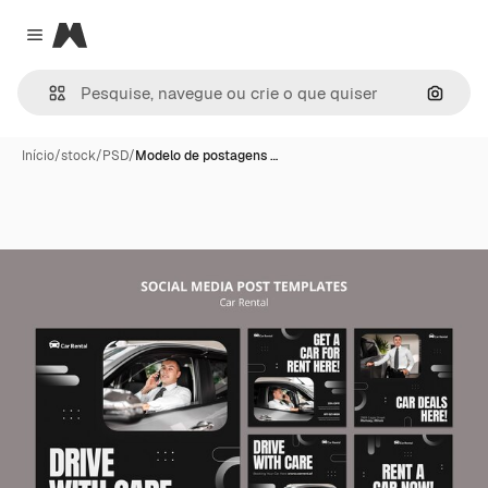
Magnific
Close menu
Pesqui
Início
/
stock
/
PSD
/
Modelo de postagens …