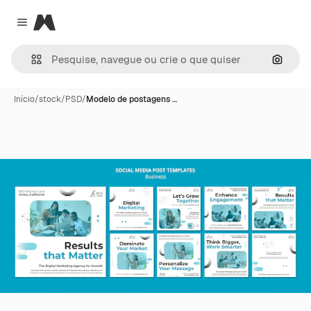
Magnific
Close menu
Pesqui
Início
/
stock
/
PSD
/
Modelo de postagens …