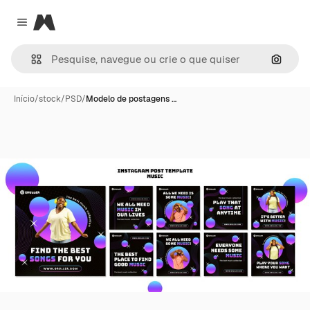
Magnific
Close menu
Pesqui
Início
/
stock
/
PSD
/
Modelo de postagens …