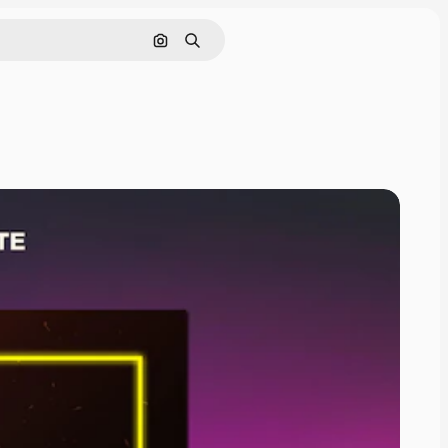
Pesquisar por imagem
Buscar