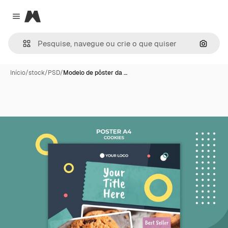
Magnific
Close menu
Pesqui
Início
/
stock
/
PSD
/
Modelo de pôster da …