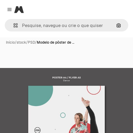
Magnific
Close menu
Pesqui
Início
/
stock
/
PSD
/
Modelo de pôster de …