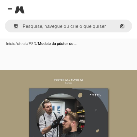
Magnific
Close menu
Pesqui
Início
/
stock
/
PSD
/
Modelo de pôster de …