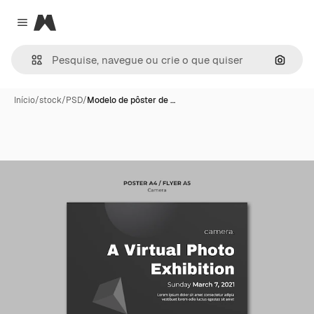
Magnific
Close menu
Pesqui
Início
/
stock
/
PSD
/
Modelo de pôster de …