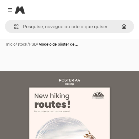
Magnific
Close menu
Pesqui
Início
/
stock
/
PSD
/
Modelo de pôster de …