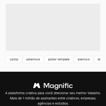
cartaz
adventure
poster template
aventura
ativid
A plataforma criativa para você direcionar seu melhor trabalho.
Mais de 1 milhão de assinantes entre criativos, empresas,
agências e estúdios.