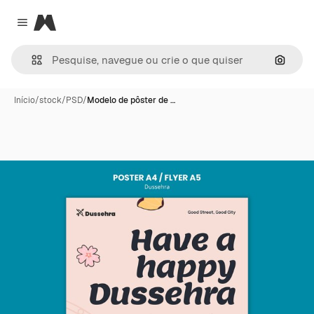
Magnific
Close menu
Pesqui
Início
/
stock
/
PSD
/
Modelo de pôster de …