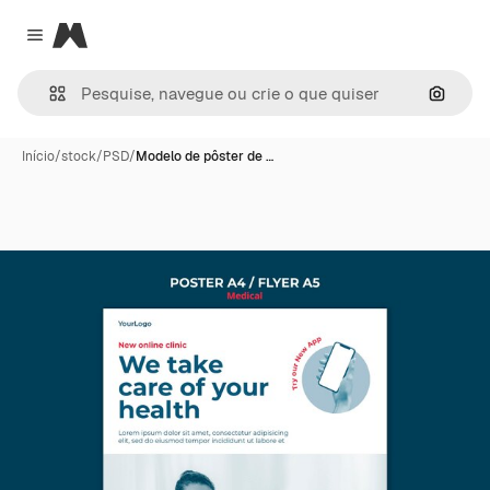
Magnific
Close menu
Pesqui
Início
/
stock
/
PSD
/
Modelo de pôster de …