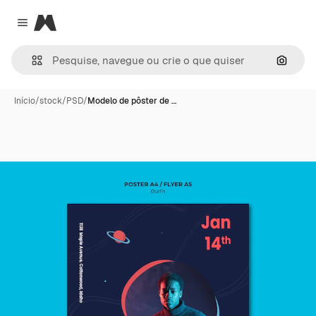
Magnific
Close menu
Pesqui
Início
/
stock
/
PSD
/
Modelo de pôster de …