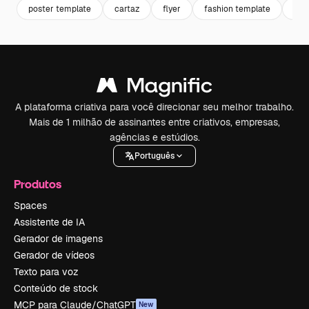
poster template
cartaz
flyer
fashion template
clo
A plataforma criativa para você direcionar seu melhor trabalho.
Mais de 1 milhão de assinantes entre criativos, empresas,
agências e estúdios.
Português
Produtos
Spaces
Assistente de IA
Gerador de imagens
Gerador de vídeos
Texto para voz
Conteúdo de stock
MCP para Claude/ChatGPT
New