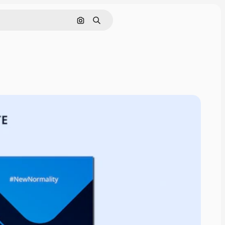
Pesquisar por imagem
Buscar