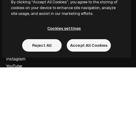
By clicking “Accept All Cookies”, you agree to the storing of
Slidesgo
cookies on your device to enhance site navigation, analyze
Vender conteúdo
site usage, and assist in our marketing efforts.
Sala de imprensa
Procurando por magnific.ai?
Cookies settings
Siga-nos
Reject All
Accept All Cookies
Suporte ao cliente
Instagram
YouTube
LinkedIn
TikTok
Discord
X
Reddit
Copyright © 2010-
2026
Freepik Company S.L.U.
Todos os direitos
reservados
.