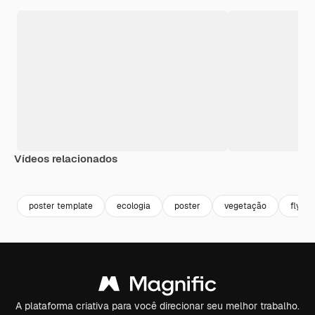
Vídeos relacionados
Premium
Premium
Premium
Premium
poster template
ecologia
poster
vegetação
flyer
A plataforma criativa para você direcionar seu melhor trabalho.