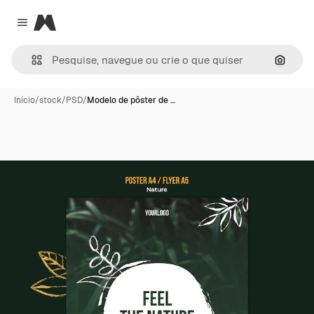
Magnific
Close menu
Pesqui
Início
/
stock
/
PSD
/
Modelo de pôster de …