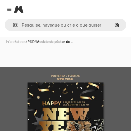
Magnific
Close menu
Pesqui
Início
/
stock
/
PSD
/
Modelo de pôster de …