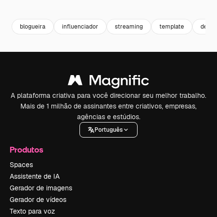
Premium
Premium
Premium
Premium
blogueira
influenciador
streaming
template
desig
A plataforma criativa para você direcionar seu melhor trabalho.
Mais de 1 milhão de assinantes entre criativos, empresas,
agências e estúdios.
Português
Produtos
Spaces
Assistente de IA
Gerador de imagens
Gerador de vídeos
Texto para voz