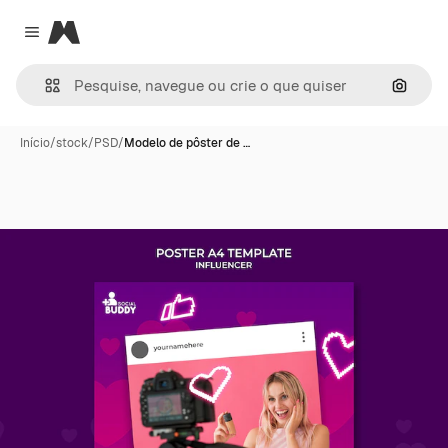
Magnific
Close menu
Pesqui
Início
/
stock
/
PSD
/
Modelo de pôster de …