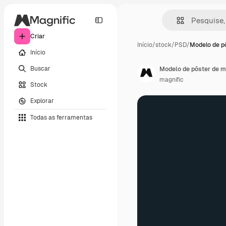
Criar
Início
/
stock
/
PSD
/
Modelo de pô
Início
Buscar
Modelo de pôster de 
magnific
Stock
Explorar
Todas as ferramentas