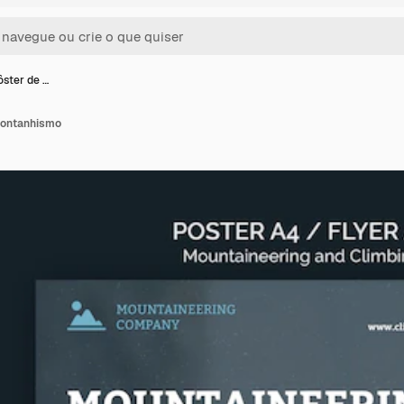
ster de …
montanhismo