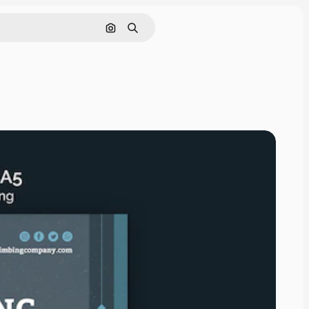
Pesquisar por imagem
Buscar