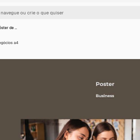
ster de …
egócios a4