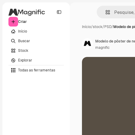
Criar
Início
/
stock
/
PSD
/
Modelo de pô
Início
Buscar
Modelo de pôster de n
magnific
Stock
Explorar
Todas as ferramentas