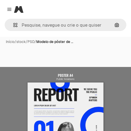
Magnific
Close menu
Pesqui
Início
/
stock
/
PSD
/
Modelo de pôster de …