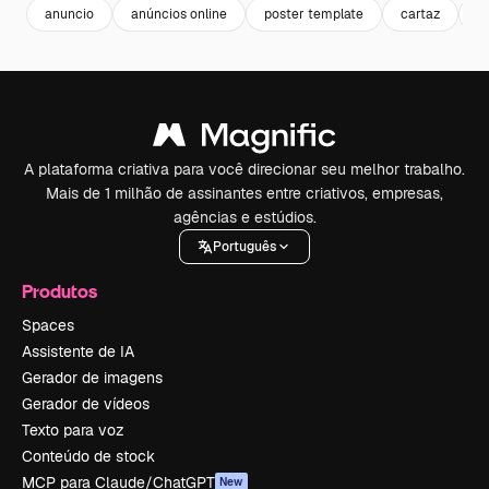
anuncio
anúncios online
poster template
cartaz
c
A plataforma criativa para você direcionar seu melhor trabalho.
Mais de 1 milhão de assinantes entre criativos, empresas,
agências e estúdios.
Português
Produtos
Spaces
Assistente de IA
Gerador de imagens
Gerador de vídeos
Texto para voz
Conteúdo de stock
MCP para Claude/ChatGPT
New