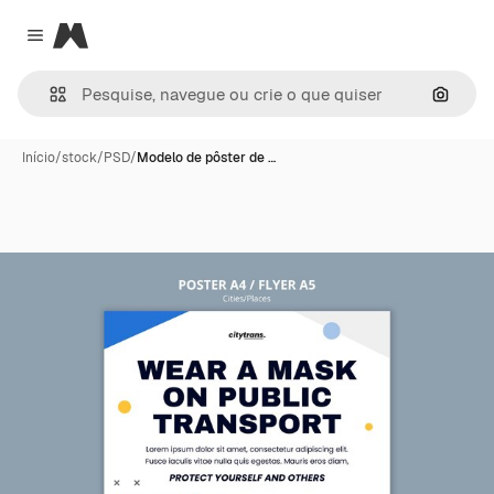
Magnific
Close menu
Pesqui
Início
/
stock
/
PSD
/
Modelo de pôster de …