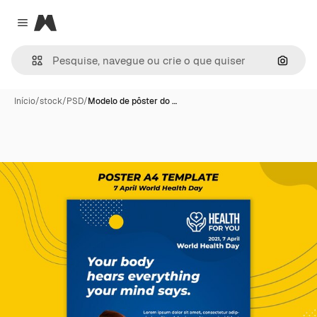
Magnific
Close menu
Pesqui
Início
/
stock
/
PSD
/
Modelo de pôster do …