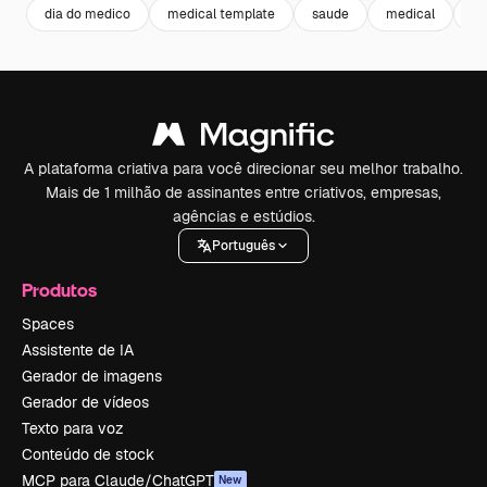
dia do medico
medical template
saude
medical
as
A plataforma criativa para você direcionar seu melhor trabalho.
Mais de 1 milhão de assinantes entre criativos, empresas,
agências e estúdios.
Português
Produtos
Spaces
Assistente de IA
Gerador de imagens
Gerador de vídeos
Texto para voz
Conteúdo de stock
MCP para Claude/ChatGPT
New