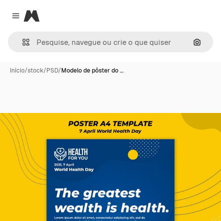
Magnific
Close menu
Pesqui
Início
/
stock
/
PSD
/
Modelo de pôster do …