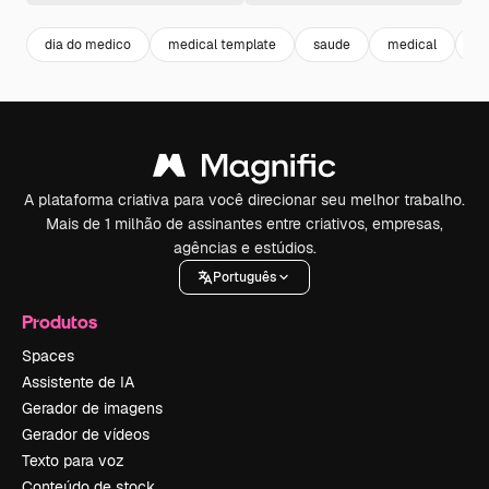
dia do medico
medical template
saude
medical
as
A plataforma criativa para você direcionar seu melhor trabalho.
Mais de 1 milhão de assinantes entre criativos, empresas,
agências e estúdios.
Português
Produtos
Spaces
Assistente de IA
Gerador de imagens
Gerador de vídeos
Texto para voz
Conteúdo de stock