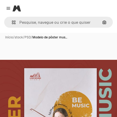
Magnific
Close menu
Pesqui
Início
/
stock
/
PSD
/
Modelo de pôster mus…