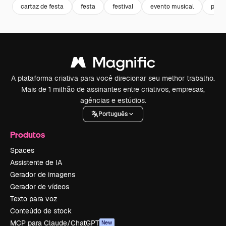
cartaz de festa
festa
festival
evento musical
post
A plataforma criativa para você direcionar seu melhor trabalho.
Mais de 1 milhão de assinantes entre criativos, empresas,
agências e estúdios.
Português
Produtos
Spaces
Assistente de IA
Gerador de imagens
Gerador de vídeos
Texto para voz
Conteúdo de stock
MCP para Claude/ChatGPT
New