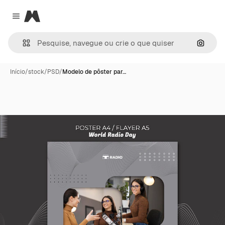
Magnific
Close menu
Pesqui
Início
/
stock
/
PSD
/
Modelo de pôster par…