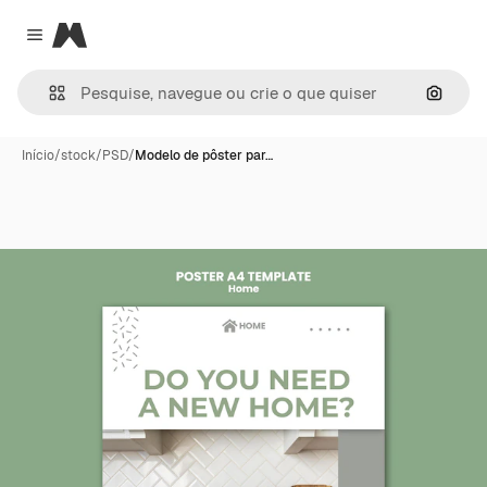
Magnific
Close menu
Pesqui
Início
/
stock
/
PSD
/
Modelo de pôster par…