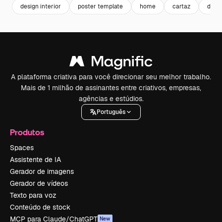
design interior
poster template
home
cartaz
deco
A plataforma criativa para você direcionar seu melhor trabalho.
Mais de 1 milhão de assinantes entre criativos, empresas,
agências e estúdios.
Português
Produtos
Spaces
Assistente de IA
Gerador de imagens
Gerador de vídeos
Texto para voz
Conteúdo de stock
MCP para Claude/ChatGPT
New