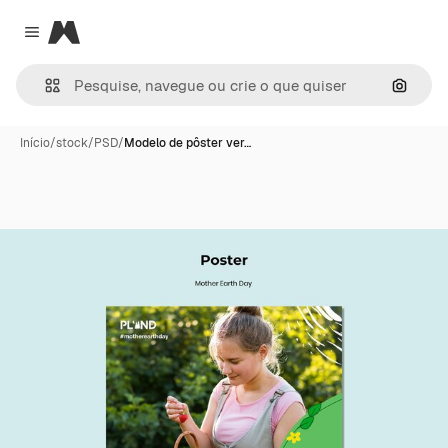
Magnific
Close menu
Pesqui
Início
/
stock
/
PSD
/
Modelo de pôster ver…