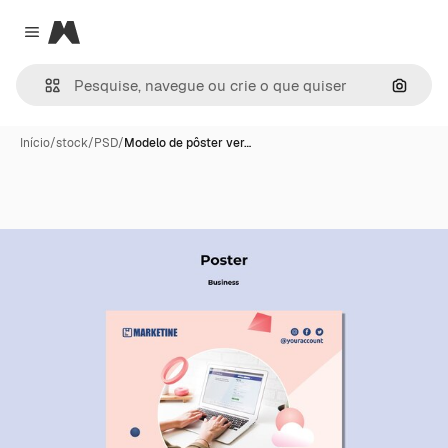
Magnific
Close menu
Pesqui
Início
/
stock
/
PSD
/
Modelo de pôster ver…