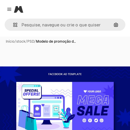
Magnific
Close menu
Pesqui
Início
/
stock
/
PSD
/
Modelo de promoção d…